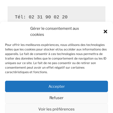
Tél: 02 31 90 02 20
Gérer le consentement aux
cookies
Pour offrir les meilleures expériences, nous utilisons des technologies
Ouvert le lundi et jeudi de 16h00 à 18h30
telles que les cookies pour stocker et/ou accéder aux informations des
appareils. Le fait de consentir à ces technologies nous permettra de
traiter des données telles que le comportement de navigation ou les ID
uniques sur ce site. Le fait de ne pas consentir ou de retirer son
consentement peut avoir un effet négatif sur certaines
caractéristiques et fonctions.
Mairie de Saint Pierre-Canivet - 4 bis Rue de l’Église -
14 700 Saint Pierre-Canivet
Accepter
Refuser
Voir les préférences
Politique de cookies (UE)
Fièrement propulsé par