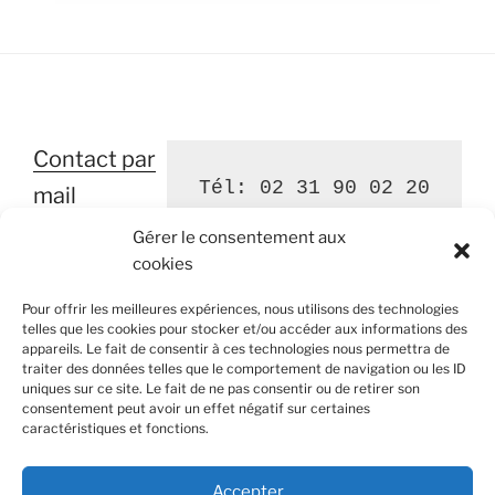
Contact par
Tél: 02 31 90 02 20
mail
Gérer le consentement aux
cookies
Pour offrir les meilleures expériences, nous utilisons des technologies
Ouvert le lundi et jeudi de 16h00 à 18h30
telles que les cookies pour stocker et/ou accéder aux informations des
appareils. Le fait de consentir à ces technologies nous permettra de
traiter des données telles que le comportement de navigation ou les ID
uniques sur ce site. Le fait de ne pas consentir ou de retirer son
consentement peut avoir un effet négatif sur certaines
caractéristiques et fonctions.
Mairie de Saint Pierre-Canivet - 4 bis Rue de l’Église -
14 700 Saint Pierre-Canivet
Accepter