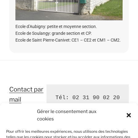
Ecole d’Aubigny: petite et moyenne section.
Ecole de Soulangy: grande section et CP.
Ecole de Saint Pierre-Canivet: CE1 – CE2 et CM1 – CM2.
Contact par
Tél: 02 31 90 02 20
mail
Gérer le consentement aux
cookies
Pour offrir les meilleures expériences, nous utilisons des technologies
Ouvert le lundi et jeudi de 16h00 à 18h30
telles que les cookies pour stocker et/ou accéder aux informations des